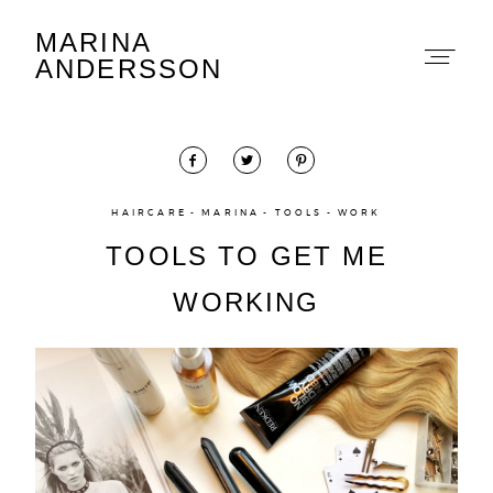
MARINA
Marina Andersson
ANDERSSON
HAIRCARE
MARINA
TOOLS
WORK
TOOLS TO GET ME
About
WORKING
Portfolio
The Beauty Edit
Contact