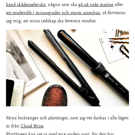
känd skådespelerska
, någon som ska
gå på röda mattan
eller
ett modejobb i minusgrader och storm utomhus
, så förväntar
jag mig, att mina redskap ska leverera resultat.
About
Portfolio
The Beauty Edit
Mina locktänger och plattänger, som jag vet funkar i alla lägen
Contact
är från
Cloud Nine
.
Plattången
kan jag ta med mig jorden runt, för den har