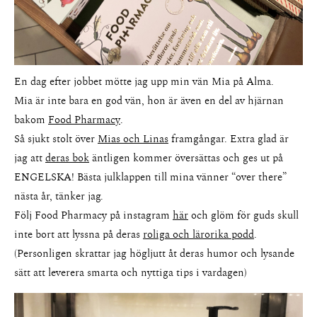
En dag efter jobbet mötte jag upp min vän Mia på Alma.
Mia är inte bara en god vän, hon är även en del av hjärnan
bakom
Food Pharmacy
.
Så sjukt stolt över
Mias och Linas
framgångar. Extra glad är
jag att
deras bok
äntligen kommer översättas och ges ut på
ENGELSKA! Bästa julklappen till mina vänner “over there”
nästa år, tänker jag.
Följ Food Pharmacy på instagram
här
och glöm för guds skull
inte bort att lyssna på deras
roliga och lärorika podd
.
(Personligen skrattar jag högljutt åt deras humor och lysande
sätt att leverera smarta och nyttiga tips i vardagen)