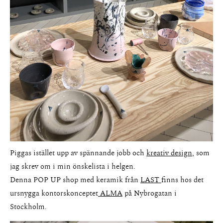
About
Piggas istället upp av spännande jobb och
kreativ design
, som
jag skrev om i min önskelista i helgen.
Portfolio
Denna POP UP shop med keramik från
LAST
finns hos det
ursnygga kontorskonceptet
ALMA
på Nybrogatan i
The Beauty Edit
Stockholm.
Contact