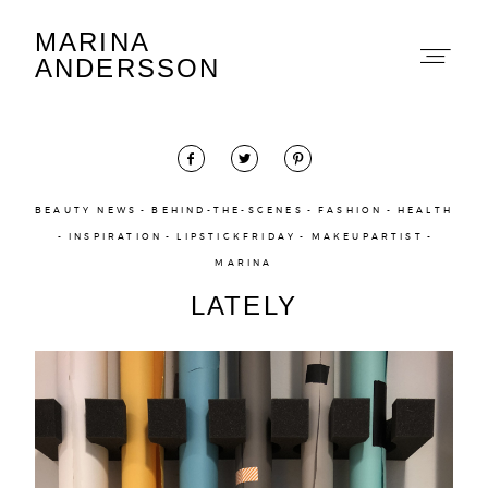
MARINA
Marina Andersson
ANDERSSON
BEAUTY NEWS
BEHIND-THE-SCENES
FASHION
HEALTH
INSPIRATION
LIPSTICKFRIDAY
MAKEUPARTIST
About
MARINA
LATELY
Portfolio
The Beauty Edit
Contact