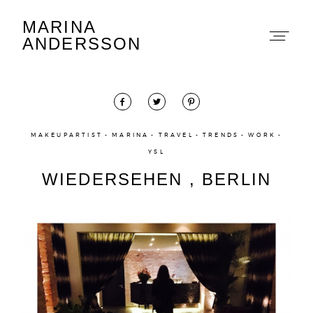
MARINA
Marina Andersson
ANDERSSON
MAKEUPARTIST
MARINA
TRAVEL
TRENDS
WORK
YSL
About
WIEDERSEHEN , BERLIN
Portfolio
The Beauty Edit
Contact