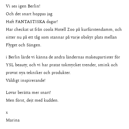
Vi ses igen Berlin!
Och det snart hoppas jag.
Haft FANTASTISKA dagar!
Har checkat ut från coola Hotell Zoo på kurfürstendamm, och
sitter nu på ett tåg som stannar på varje obskyr plats mellan
Flyget och Sängen.
About
i Berlin lärde vi känna de andra ländernas makeupartister för
YSL beauty, och vi har pratat tokmycket trender, smink och
Portfolio
provat nya tekniker och produkter.
Väldigt inspirerande!
The Beauty Edit
Lovar berätta mer snart!
Contact
Men först, dejt med kudden.
x
Marina