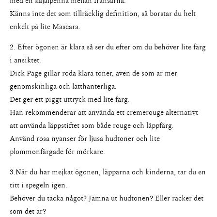
med en kajalpenna mellan fransarna.
Känns inte det som tillräcklig definition, så borstar du helt
enkelt på lite Mascara.
2. Efter ögonen är klara så ser du efter om du behöver lite färg
i ansiktet.
Dick Page gillar röda klara toner, även de som är mer
genomskinliga och lätthanterliga.
Det ger ett piggt uttryck med lite färg.
Han rekommenderar att använda ett cremerouge alternativt
att använda läppstiftet som både rouge och läppfärg.
About
Använd rosa nyanser för ljusa hudtoner och lite
plommonfärgade för mörkare.
Portfolio
3.När du har mejkat ögonen, läpparna och kinderna, tar du en
The Beauty Edit
titt i spegeln igen.
Behöver du täcka något? Jämna ut hudtonen? Eller räcker det
Contact
som det är?