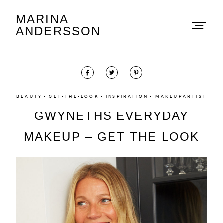
MARINA
Marina Andersson
ANDERSSON
BEAUTY
GET-THE-LOOK
INSPIRATION
MAKEUPARTIST
GWYNETHS EVERYDAY
About
MAKEUP – GET THE LOOK
Portfolio
The Beauty Edit
Contact