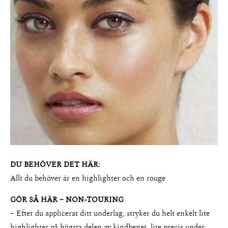
About
Portfolio
The Beauty Edit
DU BEHÖVER DET HÄR:
Contact
Allt du behöver är en highlighter och en rouge
GÖR SÅ HÄR – NON-TOURING
– Efter du applicerat ditt underlag, stryker du helt enkelt lite
highlighter på högsta delen av kindbenet, lite precis under