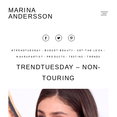
MARINA
Marina Andersson
ANDERSSON
#TRENDTUESDAY
BUDGET BEAUTY
GET-THE-LOOK
MAKEUPARTIST
PRODUCTS
TESTING
TRENDS
About
TRENDTUESDAY – NON-
Portfolio
TOURING
The Beauty Edit
Contact